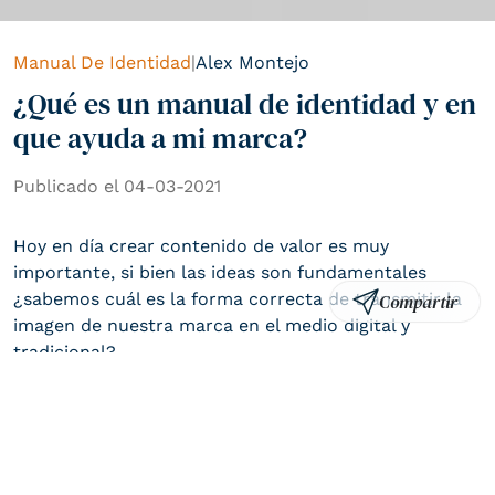
Manual De Identidad
|
Alex Montejo
¿Qué es un manual de identidad y en
que ayuda a mi marca?
Publicado el 04-03-2021
Hoy en día crear contenido de valor es muy
importante, si bien las ideas son fundamentales
¿sabemos cuál es la forma correcta de transmitir la
Compartir
Crunar © 2022
Política y Privacidad de uso
UX/UI por ATURA
imagen de nuestra marca en el medio digital y
tradicional?
Crear contenido de valor es muy importante pues
ayuda a fortalecer tu marca. Debe ser ético,
coherente, auténtico, hecho con amor y que pueda
emplearse en todos los medios de comunicación, ya