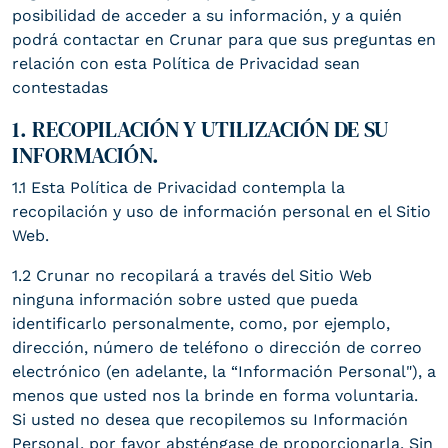
posibilidad de acceder a su información, y a quién
SOCIALES
podrá contactar en Crunar para que sus preguntas en
Blog
relación con esta Política de Privacidad sean
Facebook
Instagram
Behance
YouTube
contestadas
Tiktok
LinkedIn
Contacto
1. RECOPILACIÓN Y UTILIZACIÓN DE SU
INFORMACIÓN.
1.1 Esta Política de Privacidad contempla la
ESR
recopilación y uso de información personal en el Sitio
Web.
1.2 Crunar no recopilará a través del Sitio Web
ninguna información sobre usted que pueda
identificarlo personalmente, como, por ejemplo,
dirección, número de teléfono o dirección de correo
electrónico (en adelante, la “Información Personal"), a
menos que usted nos la brinde en forma voluntaria.
Si usted no desea que recopilemos su Información
Personal, por favor absténgase de proporcionarla. Sin