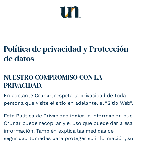
¡Comencemos
Política de privacidad y Protección
algo grande juntos!
Inicio
de datos
Servicios
ESCRÍBANOS Y NOS
NUESTRO COMPROMISO CON LA
PONDREMOS EN CONTACTO.
PRIVACIDAD.
Hola@crunar.mx
Portafolio
En adelante Crunar, respeta la privacidad de toda
O
Contáctenos
persona que visite el sitio en adelante, el “Sitio Web”.
Piso 9, Av. Paseo de la Reforma 300, Juárez, 06600 Ciudad de
Nosotros
Esta Política de Privacidad indica la información que
México, CDMX, México.
Crunar puede recopilar y el uso que puede dar a esa
Av. los rios, Edif. Puyacatenco, Tabasco 2000, Villahermosa,
información. También explica las medidas de
Tabasco, México.
Team
seguridad tomadas para proteger su información, su