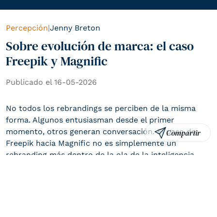
Percepción
|
Jenny Breton
Sobre evolución de marca: el caso
Freepik y Magnific
Publicado el 16-05-2026
No todos los rebrandings se perciben de la misma
forma. Algunos entusiasman desde el primer
momento, otros generan conversación. El paso de
Compartir
Crunar © 2022
Política y Privacidad de uso
UX/UI por ATURA
Freepik hacia Magnific no es simplemente un
rebranding más dentro de la ola de la inteligencia
artificial. Es un caso interesante y polémico de lo que
sucede cuando una marca intenta evolucionar, pero
en el proceso rompe la continuidad que había
construido durante años.